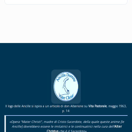
Il logo delle Ancille si ispira a un articolo di don Alberione su
Vita Pastorale
, maggio 1963,
p. 14:
«Opera “Mater Christi”, madre di Cristo Sacerdote, della quale queste anime [le
Ancille] dovrebbero essere le imitatrici e le continuatrici nella cura dell’
Alter
Christus
che è il Sacerdote».