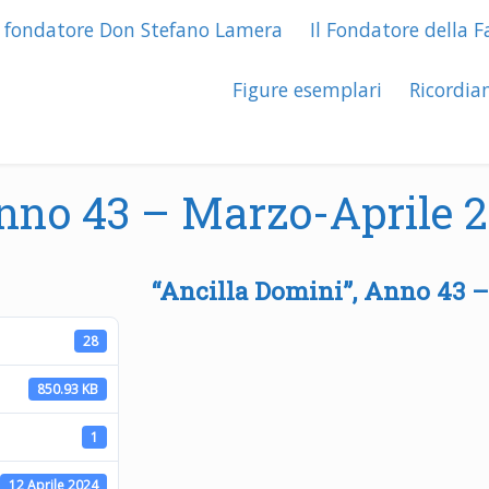
l fondatore Don Stefano Lamera
Il Fondatore della F
Figure esemplari
Ricordia
nno 43 – Marzo-Aprile 2
“Ancilla Domini”, Anno 43 –
28
850.93 KB
1
12 Aprile 2024