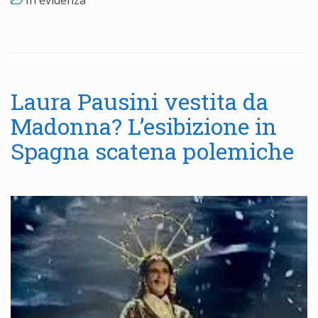
In evidenza
Laura Pausini vestita da
Madonna? L’esibizione in
Spagna scatena polemiche