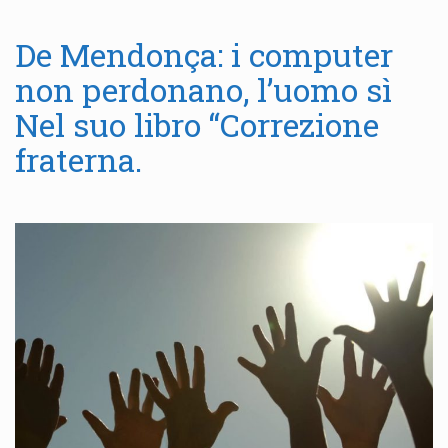
De Mendonça: i computer
non perdonano, l’uomo sì
Nel suo libro “Correzione
fraterna.